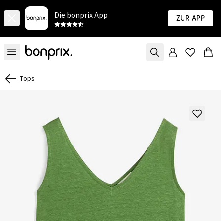
Die bonprix App
Zur App
Tops