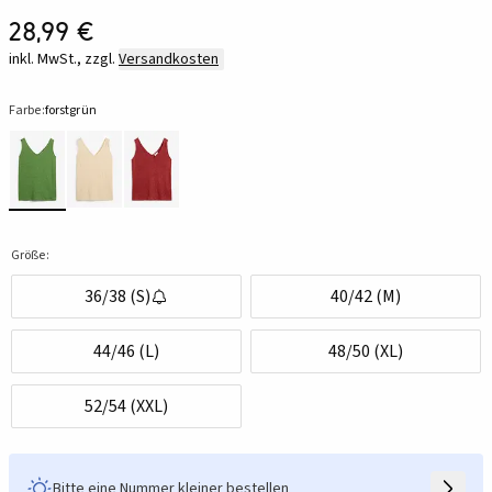
28,99 €
inkl. MwSt., zzgl.
Versandkosten
Farbe:
forstgrün
Größe:
36/38 (S)
40/42 (M)
44/46 (L)
48/50 (XL)
52/54 (XXL)
Bitte eine Nummer kleiner bestellen