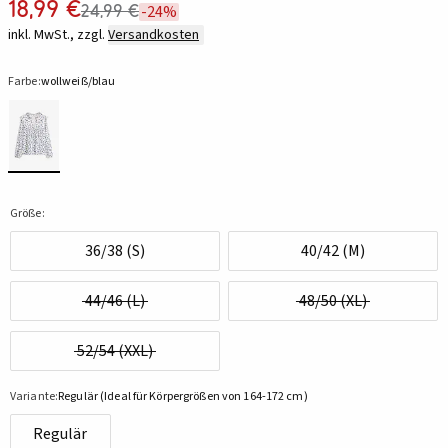
18,99 €
24,99 €
-24%
inkl. MwSt., zzgl.
Versandkosten
Farbe:
wollweiß/blau
Größe:
36/38 (S)
40/42 (M)
44/46 (L)
48/50 (XL)
52/54 (XXL)
Variante:
Regulär (Ideal für Körpergrößen von 164-172 cm)
Regulär