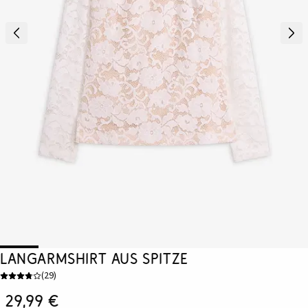
Langarmshirt aus Spitze
(
29
)
29,99 €