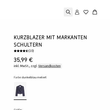
Kurzblazer mit markanten
Schultern
(
10
)
35,99 €
inkl. MwSt., zzgl.
Versandkosten
Farbe:
dunkelblau meliert
Größe: