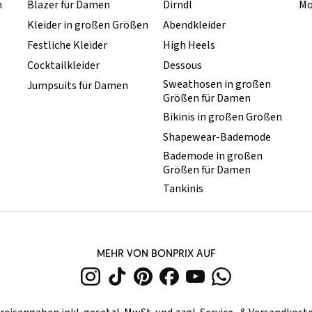
n
Blazer für Damen
Dirndl
Mo
Kleider in großen Größen
Abendkleider
Festliche Kleider
High Heels
Cocktailkleider
Dessous
Sweathosen in großen
Jumpsuits für Damen
Größen für Damen
Bikinis in großen Größen
Shapewear-Bademode
Bademode in großen
Größen für Damen
Tankinis
MEHR VON BONPRIX AUF