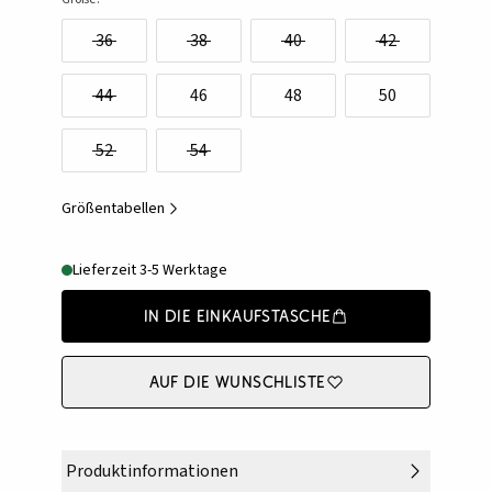
36
38
40
42
44
46
48
50
52
54
Größentabellen
Lieferzeit 3-5 Werktage
In die Einkaufstasche
Auf die Wunschliste
Produktinformationen