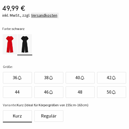
49,99 €
inkl. MwSt., zzgl.
Versandkosten
Farbe:
schwarz
Größe:
36
38
40
42
44
46
48
50
Variante:
Kurz (Ideal für Körpergrößen von 155cm-163cm)
Kurz
Regulär