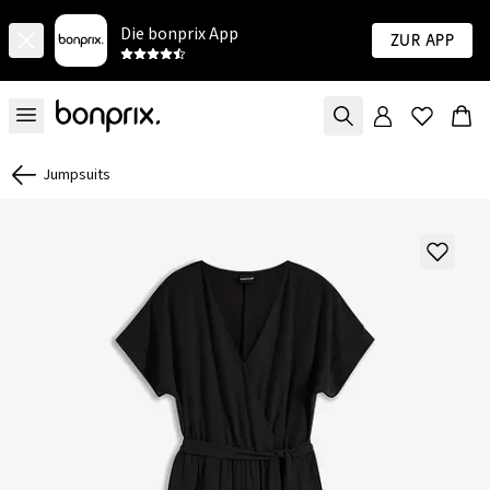
Die bonprix App
Zur App
Jumpsuits