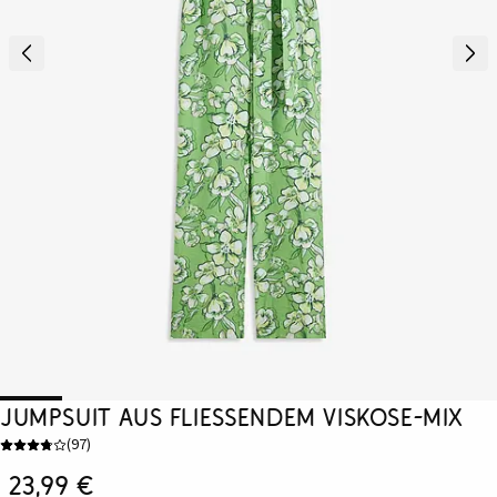
Jumpsuit aus fließendem Viskose-Mix
(
97
)
23,99 €