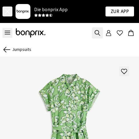
Die bonprix App
Zur App
Jumpsuits