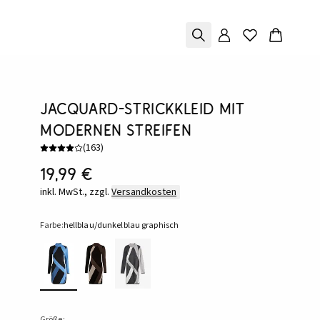
Jacquard-Strickkleid mit
modernen Streifen
(
163
)
19,99 €
inkl. MwSt., zzgl.
Versandkosten
Farbe:
hellblau/dunkelblau graphisch
Größe: