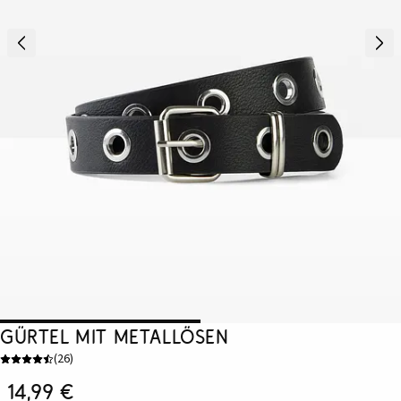
Gürtel mit Metallösen
(
26
)
14,99 €