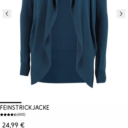
Feinstrickjacke
(
605
)
24,99 €