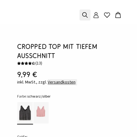
Cropped Top mit tiefem
Ausschnitt
(
13
)
9,99 €
inkl. MwSt., zzgl.
Versandkosten
Farbe:
schwarz/silber
Größe: