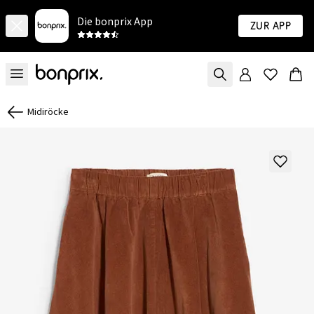
Die bonprix App
Zur App
Midiröcke