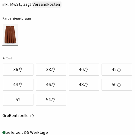
inkl. MwSt., zzgl.
Versandkosten
Farbe:
ziegelbraun
Größe:
36
38
40
42
44
46
48
50
52
54
Größentabellen
Lieferzeit 3-5 Werktage