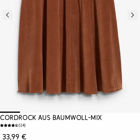
Cordrock aus Baumwoll-Mix
(
24
)
33,99 €