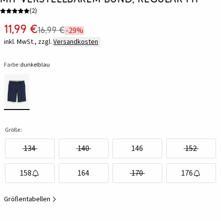
(
2
)
11,99 €
16,99 €
-29%
inkl. MwSt., zzgl.
Versandkosten
Farbe:
dunkelblau
Größe:
134
140
146
152
158
164
170
176
Größentabellen