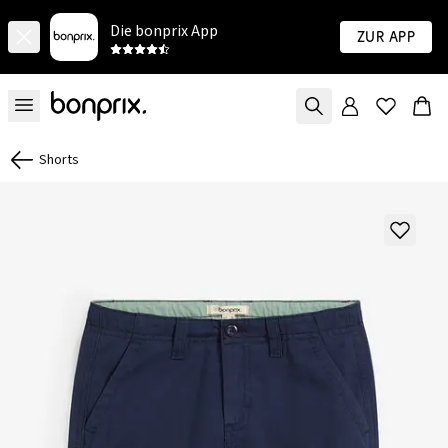
Die bonprix App
Zur App
Shorts