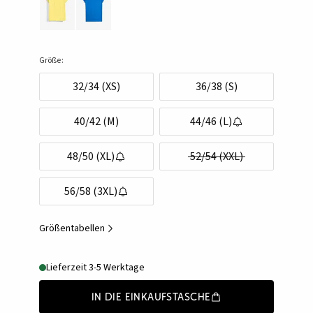
Größe:
32/34 (XS)
36/38 (S)
40/42 (M)
44/46 (L)
48/50 (XL)
52/54 (XXL)
56/58 (3XL)
Größentabellen
Lieferzeit 3-5 Werktage
In die Einkaufstasche