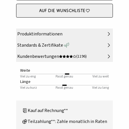
Auf die Wunschliste
Produktinformationen
Standards & Zertifikate
Kundenbewertungen
(1196)
Weite
Viel zu eng
Passt genau
Viel zu weit
Länge
Viel zu kurz
Passt genau
Viel zu lang
Kauf auf Rechnung**
Teilzahlung**: Zahle monatlich in Raten