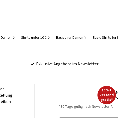
r Damen
Shirts unter 10 €
Basics für Damen
Basic Shirts fü
Exklusive Angebote im Newsletter
ar
10% +
M
tellung
Versand
gratis*
reiben
*30 Tage gültig nach Newsletter-Anm