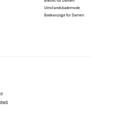
Bikinis für Damen
Umstandsbademode
Badeanzüge für Damen
en
iheit