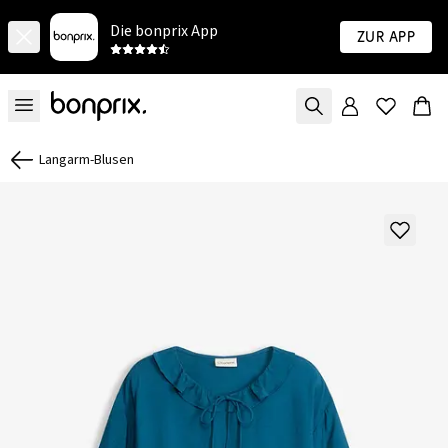
Die bonprix App
Zur App
Langarm-Blusen