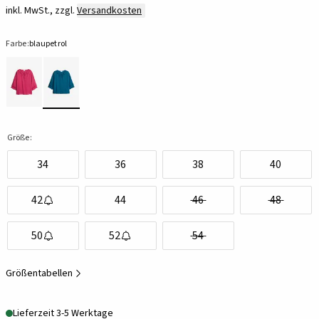
inkl. MwSt., zzgl.
Versandkosten
Farbe:
blaupetrol
Größe:
34
36
38
40
42
44
46
48
50
52
54
Größentabellen
Lieferzeit 3-5 Werktage