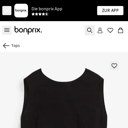
Die bonprix App
Zur App
Tops