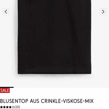
SALE
Blusentop aus Crinkle-Viskose-Mix
(
25
)