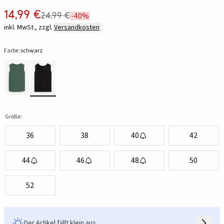
14,99 €
24,99 €
-40%
inkl. MwSt., zzgl.
Versandkosten
Farbe:
schwarz
Größe:
36
38
40
42
44
46
48
50
52
Der Artikel fällt klein aus