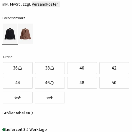
inkl. MwSt., zzgl.
Versandkosten
Farbe:
schwarz
Größe:
36
38
40
42
44
46
48
50
52
54
Größentabellen
Lieferzeit 3-5 Werktage