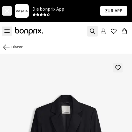
Die bonprix App
Zur App
Blazer