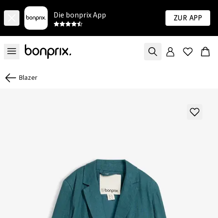
Die bonprix App
Zur App
Blazer