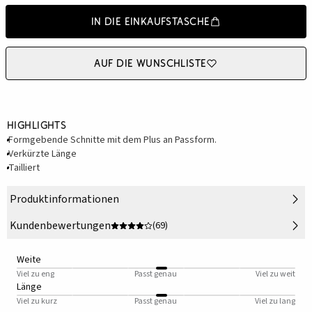
In die Einkaufstasche
Auf die Wunschliste
Highlights
Formgebende Schnitte mit dem Plus an Passform.
Verkürzte Länge
Tailliert
Produktinformationen
Kundenbewertungen
(69)
Weite
Viel zu eng
Passt genau
Viel zu weit
Länge
Viel zu kurz
Passt genau
Viel zu lang