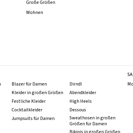
Große Größen
Wohnen
SA
n
Blazer für Damen
Dirndl
Mo
Kleider in großen Größen
Abendkleider
Festliche Kleider
High Heels
Cocktailkleider
Dessous
Sweathosen in großen
Jumpsuits für Damen
Größen für Damen
Bikinis in großen Größen