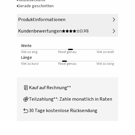
Hüftbedeckend
Gerade geschnitten
Produktinformationen
Kundenbewertungen
(130)
Weite
Viel zu eng
Passt genau
Viel zu weit
Länge
Viel zu kurz
Passt genau
Viel zu lang
Kauf auf Rechnung**
Teilzahlung**: Zahle monatlich in Raten
30 Tage kostenlose Rücksendung