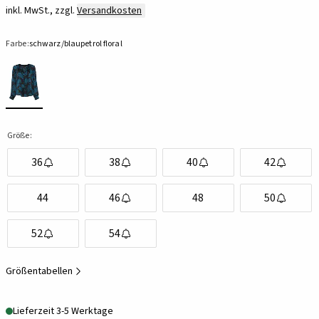
inkl. MwSt., zzgl.
Versandkosten
Farbe:
schwarz/blaupetrol floral
Größe:
36
38
40
42
44
46
48
50
52
54
Größentabellen
Lieferzeit 3-5 Werktage