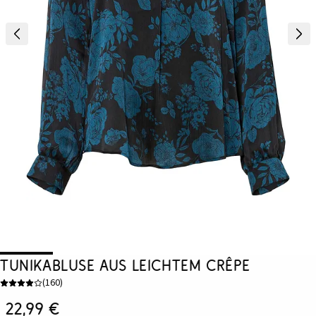
Tunikabluse aus leichtem Crêpe
(
160
)
22,99 €