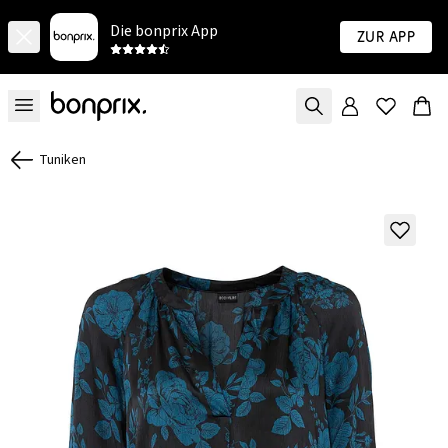
Die bonprix App
Zur App
Tuniken