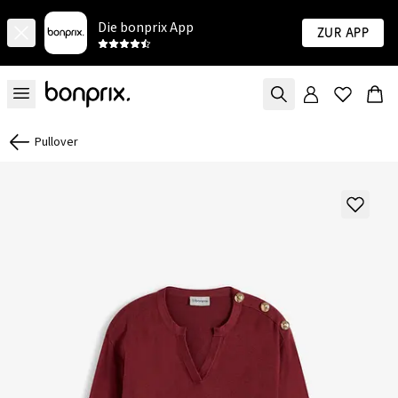
Die bonprix App
Zur App
Pullover