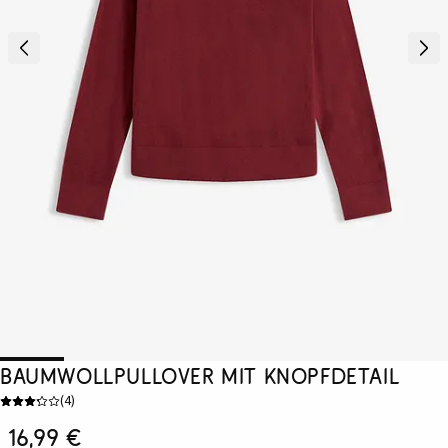
Baumwollpullover mit Knopfdetail
(
4
)
16,99 €