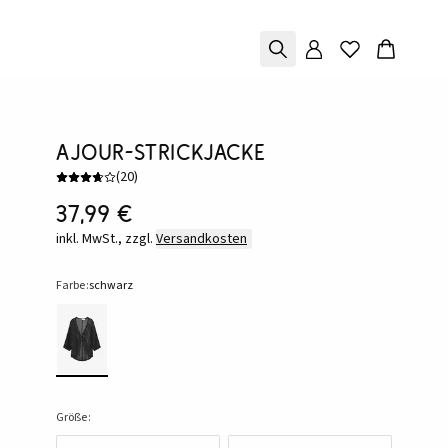
Ajour-Strickjacke
(
20
)
37,99 €
inkl. MwSt., zzgl.
Versandkosten
Farbe:
schwarz
Größe: