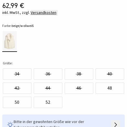
62,99 €
inkl. MwSt., zzgl.
Versandkosten
Farbe:
beige/wollweiß
Größe:
34
36
38
40
42
44
46
48
50
52
Bitte in der gewohnten Größe wie vor der