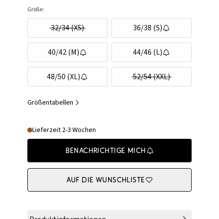
Größe:
32/34 (XS)
36/38 (S)
40/42 (M)
44/46 (L)
48/50 (XL)
52/54 (XXL)
Größentabellen
Lieferzeit 2-3 Wochen
Benachrichtige mich
Auf die Wunschliste