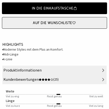
In die Einkaufstasche
Auf die Wunschliste
Highlights
Moderne Styles mit dem Plus an Komfort.
Midi-Länge
A-Linie
Produktinformationen
Kundenbewertungen
(25)
Weite
Viel zu eng
Passt genau
Viel zu weit
Länge
Viel zu kurz
Passt genau
Viel zu lang