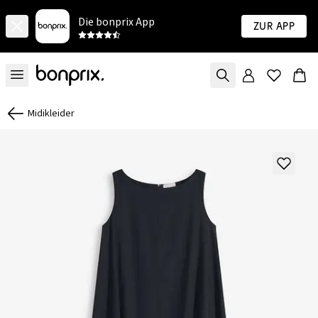
Die bonprix App
Zur App
Midikleider