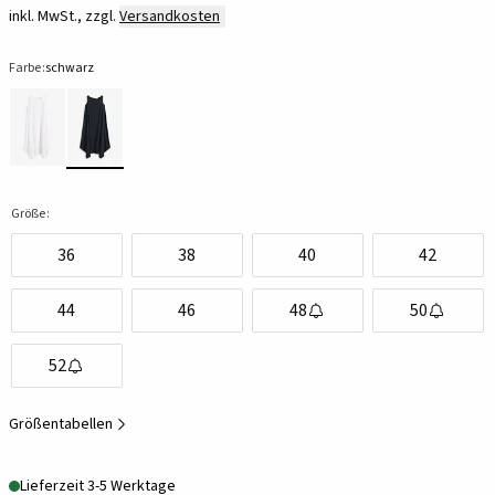
inkl. MwSt., zzgl.
Versandkosten
Farbe:
schwarz
Größe:
36
38
40
42
44
46
48
50
52
Größentabellen
Lieferzeit 3-5 Werktage