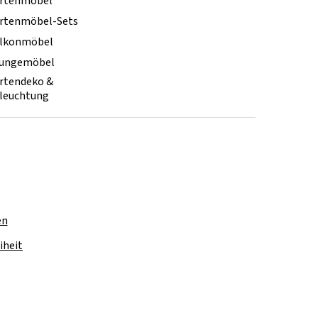
rtenmöbel
rtenmöbel-Sets
lkonmöbel
ungemöbel
rtendeko &
leuchtung
en
iheit