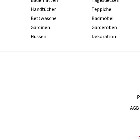
Badematten
Tagesdecken
Handtücher
Teppiche
Bettwäsche
Badmöbel
Gardinen
Garderoben
Hussen
Dekoration
P
AGB