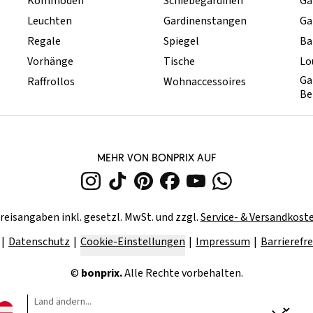
Kommoden
Schiebegardinen
Ga
Leuchten
Gardinenstangen
Ga
Regale
Spiegel
Ba
Vorhänge
Tische
Lo
Ga
Raffrollos
Wohnaccessoires
Be
MEHR VON BONPRIX AUF
reisangaben inkl. gesetzl. MwSt. und zzgl.
Service- & Versandkost
Datenschutz
Cookie-Einstellungen
Impressum
Barrierefre
©
bonprix.
Alle Rechte vorbehalten.
Land ändern...