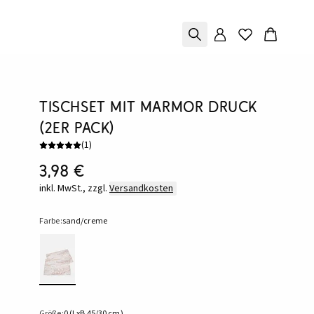
Tischset mit Marmor Druck
(2er Pack)
(
1
)
3,98 €
inkl. MwSt., zzgl.
Versandkosten
Farbe:
sand/creme
Größe:
0 (LxB 45/30 cm)