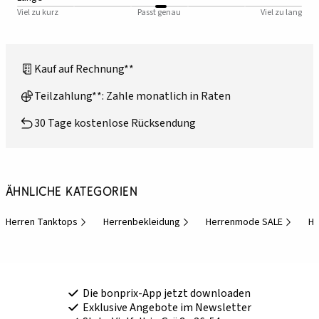
Viel zu kurz
Passt genau
Viel zu lang
Kauf auf Rechnung**
Teilzahlung**: Zahle monatlich in Raten
30 Tage kostenlose Rücksendung
Ähnliche Kategorien
Herren Tanktops
Herrenbekleidung
Herrenmode SALE
He
Die bonprix-App jetzt downloaden
Exklusive Angebote im Newsletter