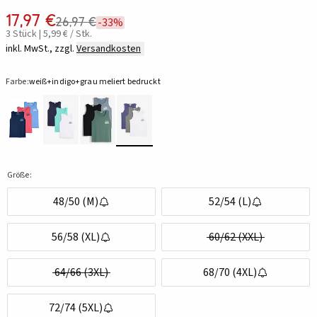
17,97 €
26,97 €
-33%
3 Stück | 5,99 € / Stk.
inkl. MwSt., zzgl.
Versandkosten
Farbe:
weiß+indigo+grau meliert bedruckt
Größe:
48/50 (M)
52/54 (L)
56/58 (XL)
60/62 (XXL)
64/66 (3XL)
68/70 (4XL)
72/74 (5XL)