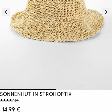
Sonnenhut in Strohoptik
(
42
)
14,99 €