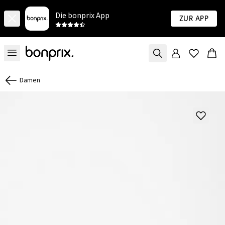
Die bonprix App
Zur App
Damen