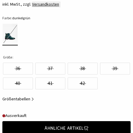
inkl. MwSt., zzgl.
Versandkosten
Farbe:
dunkelgrün
Größe:
36
37
38
39
40
41
42
Größentabellen
Ausverkauft
Ähnliche Artikel