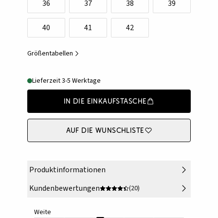
36
37
38
39
40
41
42
Größentabellen
Lieferzeit 3-5 Werktage
In die Einkaufstasche
Auf die Wunschliste
Produktinformationen
Kundenbewertungen
(20)
Weite