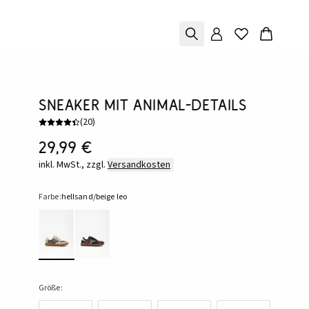
Sneaker mit Animal-Details
(
20
)
29,99 €
inkl. MwSt., zzgl.
Versandkosten
Farbe:
hellsand/beige leo
Größe: