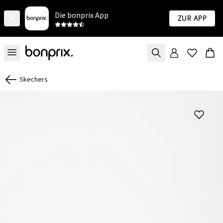
Die bonprix App
Zur App
Skechers