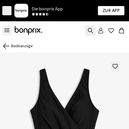
Die bonprix App
Zur App
Badeanzüge