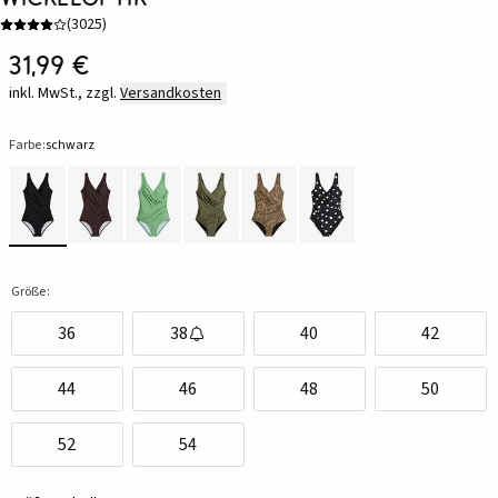
(
3025
)
31,99 €
inkl. MwSt., zzgl.
Versandkosten
Farbe:
schwarz
Größe:
36
38
40
42
44
46
48
50
52
54