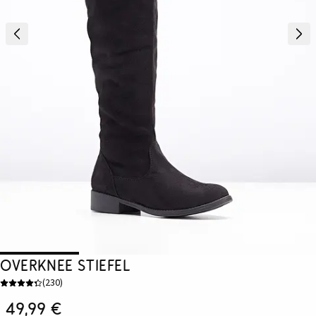
Overknee Stiefel
(
230
)
49,99 €