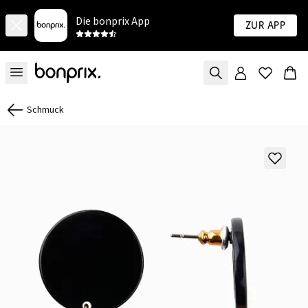
Die bonprix App
Zur App
Schmuck