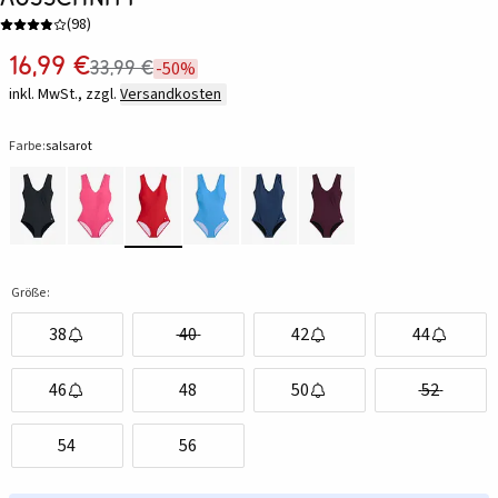
(
98
)
16,99 €
33,99 €
-50%
inkl. MwSt., zzgl.
Versandkosten
Farbe:
salsarot
Größe:
38
40
42
44
46
48
50
52
54
56