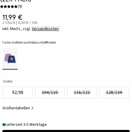
(
9
)
11,99 €
2 Stück | 6,00 € / Stk.
inkl. MwSt., zzgl.
Versandkosten
Farbe:
mitternachtsblau+tiefflieder
Größe:
92/98
104/110
116/122
128/134
Größentabellen
Lieferzeit 3-5 Werktage