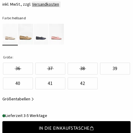
inkl. MwSt., zzgl.
Versandkosten
Farbe:
hellsand
Größe:
36
37
38
39
40
41
42
Größentabellen
Lieferzeit 3-5 Werktage
In die Einkaufstasche