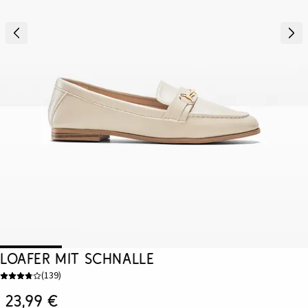
Loafer mit Schnalle
(
139
)
23,99 €