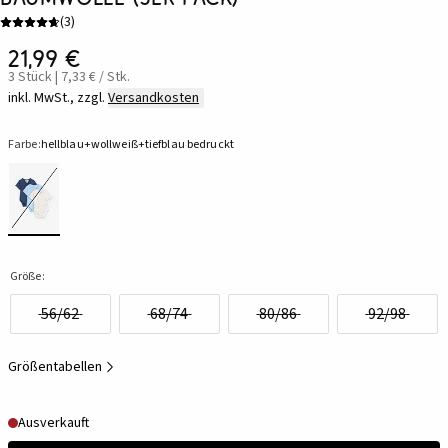
(
3
)
21,99 €
3 Stück | 7,33 € / Stk.
inkl. MwSt., zzgl.
Versandkosten
Farbe:
hellblau+wollweiß+tiefblau bedruckt
Größe:
56/62
68/74
80/86
92/98
Größentabellen
Ausverkauft