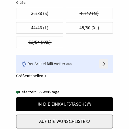
Größe:
36/38 (S)
40/42 (M)
44/46 (L)
48/50 (XL)
52/54 (XXL)
Der Artikel fällt weiter aus
Größentabellen
Lieferzeit 3-5 Werktage
In die Einkaufstasche
Auf die Wunschliste