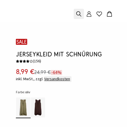
SALE
Jerseykleid mit Schnürung
(
156
)
8,99 €
24,99 €
-64%
inkl. MwSt., zzgl.
Versandkosten
Farbe:
oliv