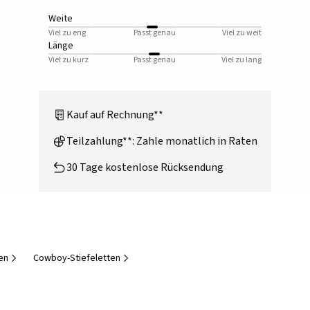
Weite
Viel zu eng
Passt genau
Viel zu weit
Länge
Viel zu kurz
Passt genau
Viel zu lang
Kauf auf Rechnung**
Teilzahlung**: Zahle monatlich in Raten
30 Tage kostenlose Rücksendung
en
Cowboy-Stiefeletten