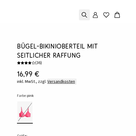
Bügel-Bikinioberteil mit
seitlicher Raffung
(
36
)
16,99 €
inkl. MwSt., zzgl.
Versandkosten
Farbe:
pink
Größe: