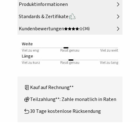
Produktinformationen
Standards & Zertifikate
Kundenbewertungen
(36)
Weite
Viel zu eng
Passt genau
Viel zu weit
Länge
Viel zu kurz
Passt genau
Viel zu lang
Kauf auf Rechnung**
Teilzahlung**: Zahle monatlich in Raten
30 Tage kostenlose Rücksendung