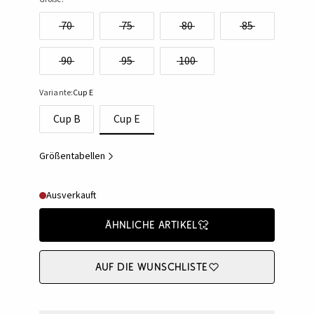
70
75
80
85
90
95
100
Variante:
Cup E
Cup B
Cup E
Größentabellen
Ausverkauft
Ähnliche Artikel
Auf die Wunschliste