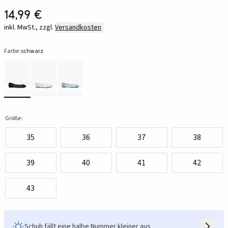
14,99 €
inkl. MwSt., zzgl.
Versandkosten
Farbe:
schwarz
Größe:
35
36
37
38
39
40
41
42
43
Schuh fällt eine halbe Nummer kleiner aus