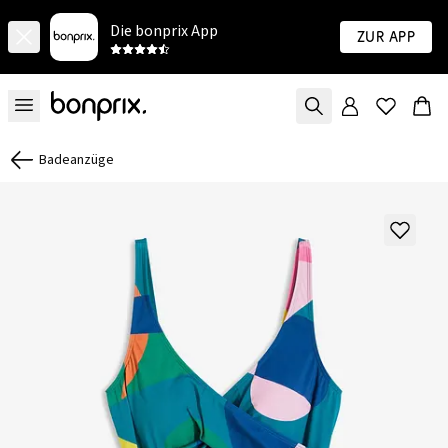
Die bonprix App
Zur App
Badeanzüge