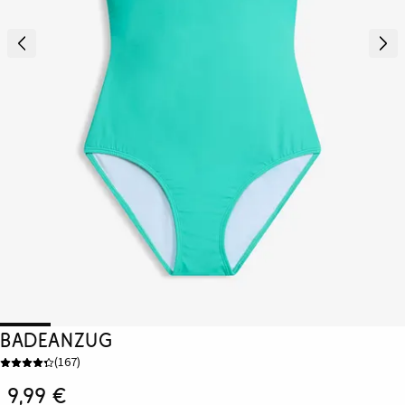
Badeanzug
(
167
)
9,99 €