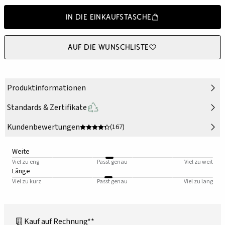
In die Einkaufstasche
Auf die Wunschliste
Produktinformationen
Standards & Zertifikate
Kundenbewertungen
(167)
Weite
Viel zu eng
Passt genau
Viel zu weit
Länge
Viel zu kurz
Passt genau
Viel zu lang
Kauf auf Rechnung**