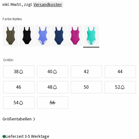
inkl. MwSt., zzgl.
Versandkosten
Farbe:
türkis
Größe:
38
40
42
44
46
48
50
52
54
56
Größentabellen
Lieferzeit 3-5 Werktage