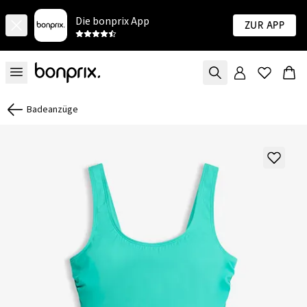
Die bonprix App
Zur App
Badeanzüge