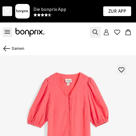
Die bonprix App
Zur App
Damen