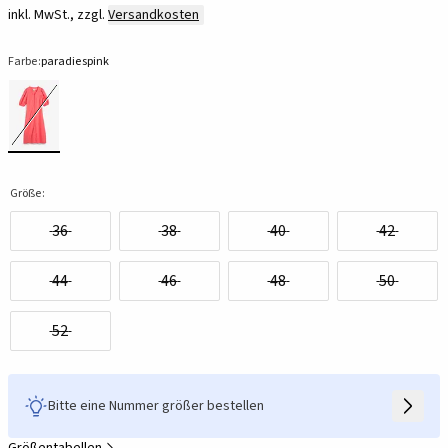
inkl. MwSt., zzgl.
Versandkosten
Farbe:
paradiespink
Größe:
36
38
40
42
44
46
48
50
52
Bitte eine Nummer größer bestellen