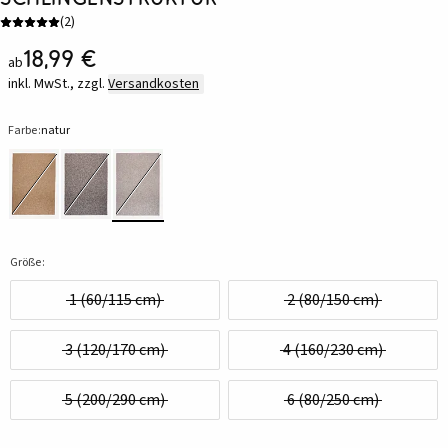
(
2
)
18,99 €
ab
inkl. MwSt., zzgl.
Versandkosten
Farbe:
natur
Größe:
1 (60/115 cm)
2 (80/150 cm)
3 (120/170 cm)
4 (160/230 cm)
5 (200/290 cm)
6 (80/250 cm)