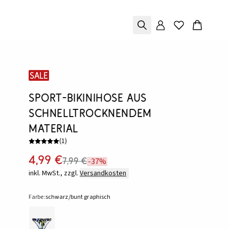
SALE
Sport-Bikinihose aus
schnelltrocknendem
Material
(
1
)
4,99 €
7,99 €
-37%
inkl. MwSt., zzgl.
Versandkosten
Farbe:
schwarz/bunt graphisch