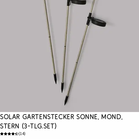
Solar Gartenstecker Sonne, Mond,
Stern (3-tlg.Set)
(
14
)