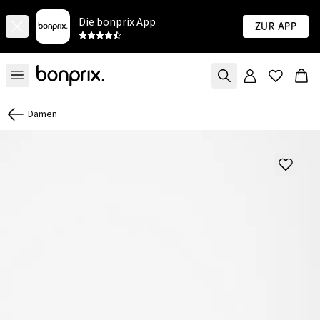
Die bonprix App
Zur App
Damen