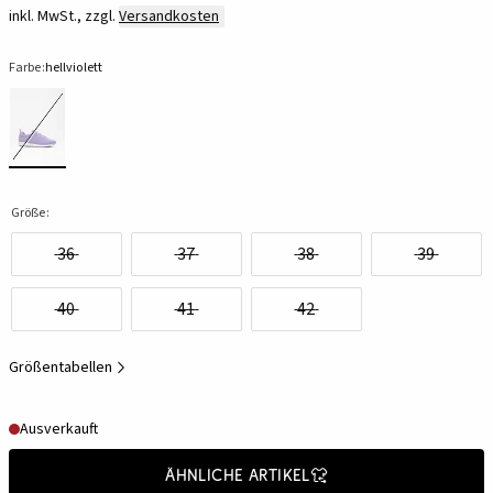
inkl. MwSt., zzgl.
Versandkosten
Farbe:
hellviolett
Größe:
36
37
38
39
40
41
42
Größentabellen
Ausverkauft
Ähnliche Artikel