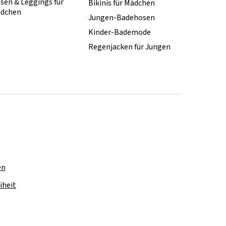
sen & Leggings für
Bikinis für Mädchen
dchen
Jungen-Badehosen
Kinder-Bademode
Regenjacken für Jungen
en
iheit