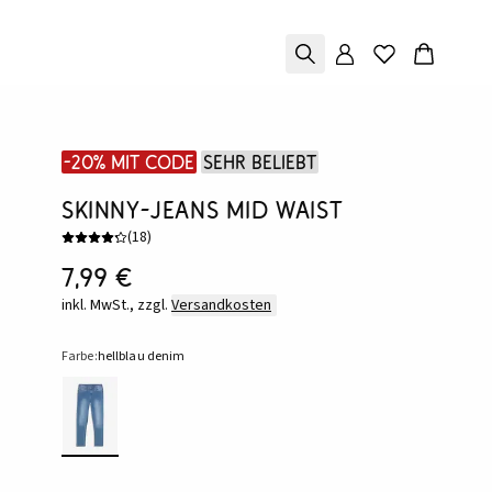
-20% mit Code
Sehr beliebt
Skinny-Jeans Mid Waist
(
18
)
7,99 €
inkl. MwSt., zzgl.
Versandkosten
Farbe:
hellblau denim