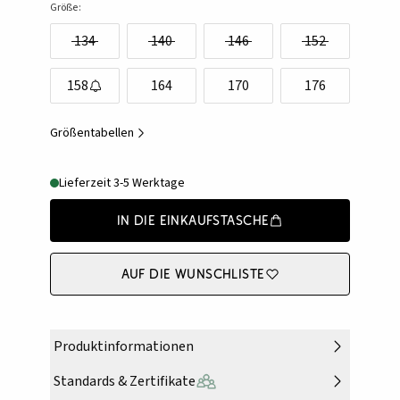
Größe:
134
140
146
152
158
164
170
176
Größentabellen
Lieferzeit 3-5 Werktage
In die Einkaufstasche
Auf die Wunschliste
Produktinformationen
Standards & Zertifikate